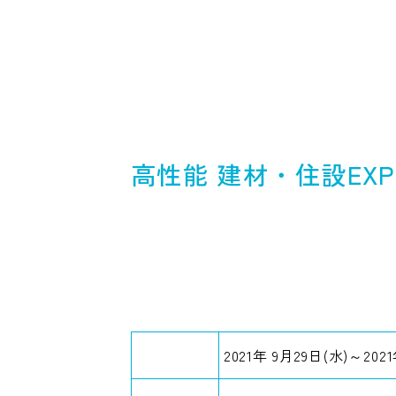
高性能 建材・住設EX
関西展
2021年 9月29日(水)～202