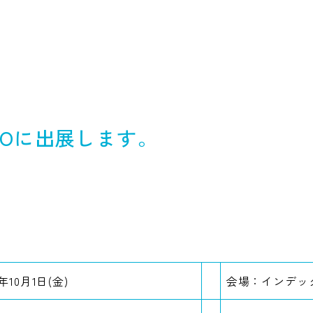
POに出展します。
1年10月1日(金)
会場：インデッ