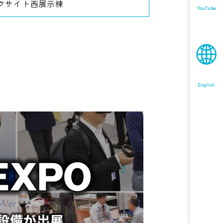
クサイト西展示棟
YouTube
English