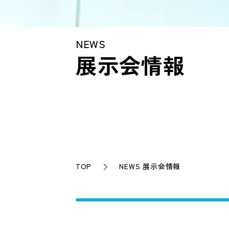
NEWS
展示会情報
TOP
NEWS 展示会情報