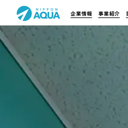
企業情報
事業紹介