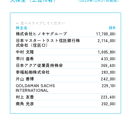
（2025年12月31日現在）
株主名
持株数
株式会社ヒノキヤグループ
17,700,000株
日本マスタートラスト信託銀行株
2,114,000株
式会社（信託口）
中村 文隆
1,005,800株
早川 直希
433,000株
日本アクア従業員持株会
369,400株
幸福船舶株式会社
283,000株
片山 善博
242,000株
GOLDAMAN SACHS
229,100株
INTERNATIONAL
村上 友香
223,400株
南角 光彦
202,000株