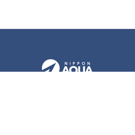
お問い合わせ
サイトマップ
プライバシーポリシー
当社はヤマダホールディングスグループ企業です
経営理念・行動規範・方針他