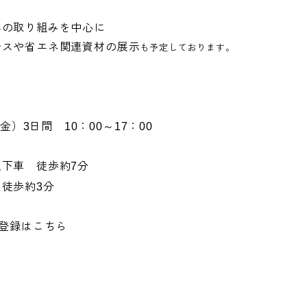
への取り組みを中心に
ースや省エネ関連資材の展示
も予定しております。
金）
日間
：
～
：
3
10
00
17
00
駅下車 徒歩約
分
7
 徒歩約
分
3
登録はこちら